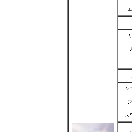
エ
カ
シ
ジ
ス
セ