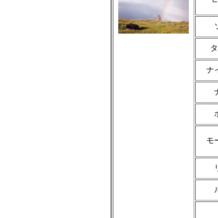
タ
ナ
モ