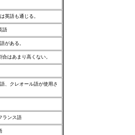
）
は英語も通じる。
英語
語がある。
割合はあまり高くない。
語、クレオール語が使用さ
フランス語
語