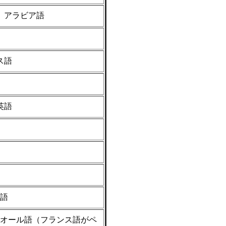
、アラビア語
ス語
英語
語
オール語（フランス語がペ